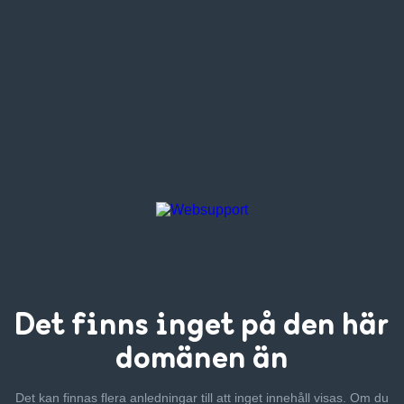
Det finns inget
på den här
domänen än
Det kan finnas flera anledningar till att inget innehåll visas. Om
du