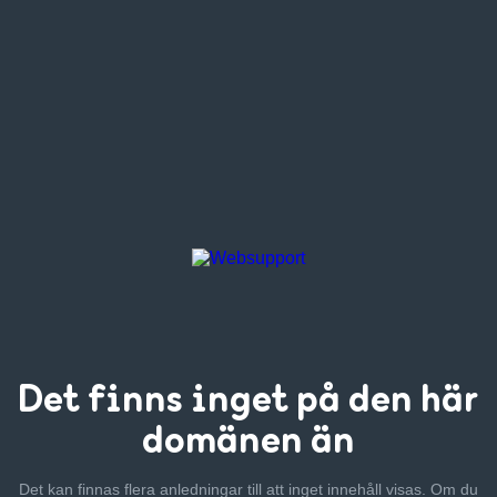
Det finns inget
på den här
domänen än
Det kan finnas flera anledningar till att inget innehåll visas. Om
du