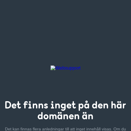
Det finns inget
på den här
domänen än
Det kan finnas flera anledningar till att inget innehåll visas. Om
du