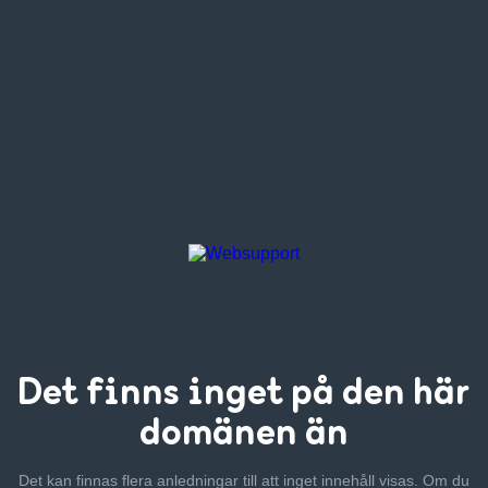
Det finns inget
på den här
domänen än
Det kan finnas flera anledningar till att inget innehåll visas. Om
du