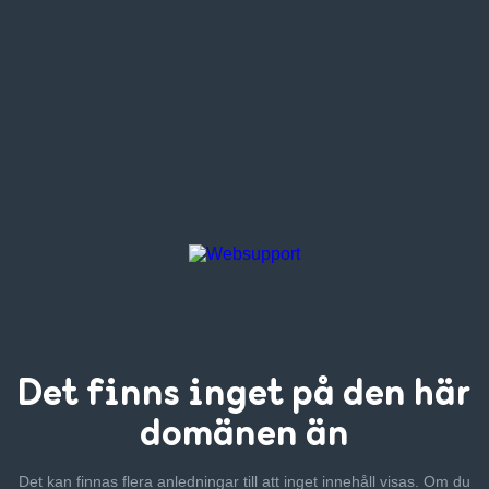
Det finns inget
på den här
domänen än
Det kan finnas flera anledningar till att inget innehåll visas. Om
du