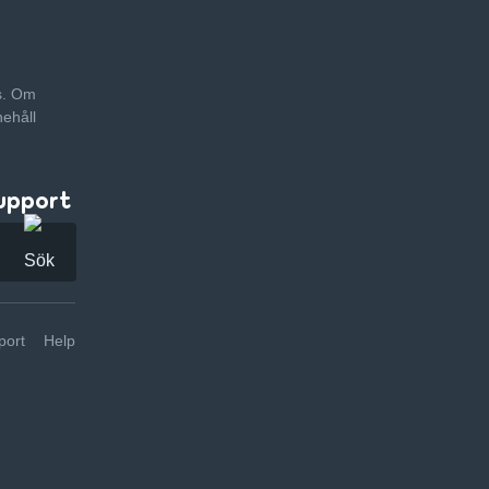
as. Om
nehåll
upport
ort
Help