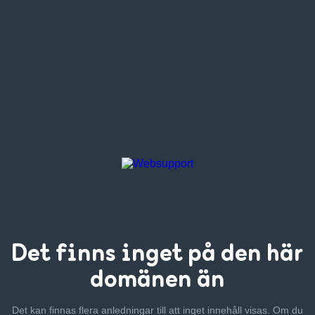
Det finns inget
på den här
domänen än
Det kan finnas flera anledningar till att inget innehåll visas. Om
du