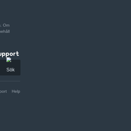
as. Om
nehåll
upport
ort
Help