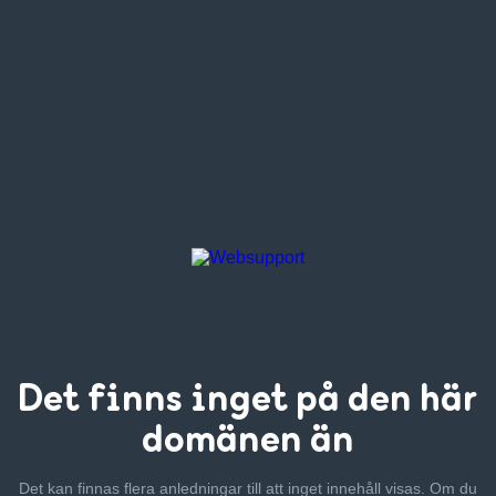
Det finns inget
på den här
domänen än
Det kan finnas flera anledningar till att inget innehåll visas. Om
du